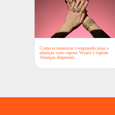
Como economizar comprando joias e
alianças com cupom Vivara e cupom
Alianças Imperiais