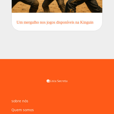
Um mergulho nos jogos disponíveis na Kinguin
sobre nós
Quem somos