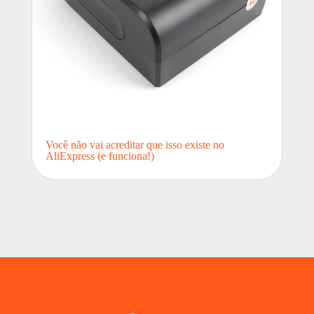
Você não vai acreditar que isso existe no
AliExpress (e funciona!)