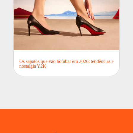
Os sapatos que vão bombar em 2026: tendências e
nostalgia Y2K