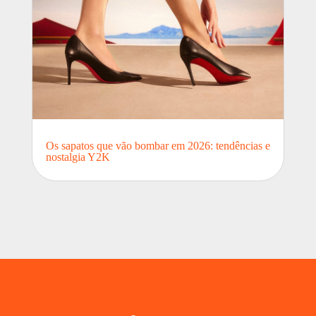
Os sapatos que vão bombar em 2026: tendências e
nostalgia Y2K