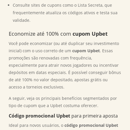
Consulte sites de cupons como o Lista Secreta, que
frequentemente atualiza os códigos ativos e testa sua
validade.
Economize até 100% com
cupom Upbet
Você pode economizar (ou até duplicar seu investimento
inicial) com o uso correto de um
cupom Upbet
. Essas
promoções são renovadas com frequência,
especialmente para atrair novos jogadores ou incentivar
depósitos em datas especiais. É possível conseguir bônus
de até 100% no valor depositado, apostas grátis ou
acesso a torneios exclusivos.
A seguir, veja os principais benefícios segmentados por
tipo de cupom que a Upbet costuma oferecer.
Código promocional Upbet
para primeira aposta
Ideal para novos usuários, o
código promocional Upbet