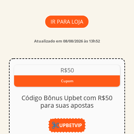
IR PARA LOJA
Atualizado em 08/08/2026 às 13h52
R$50
Cupom
Código Bônus Upbet com R$50
para suas apostas
UPBETVIP