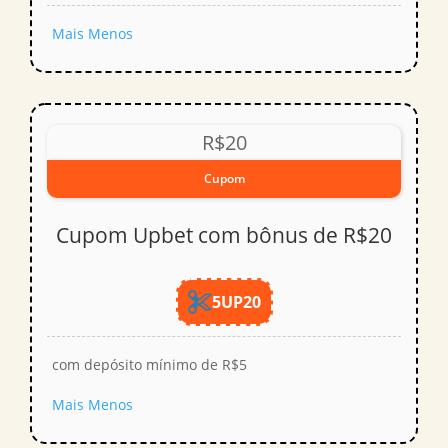
Mais
Menos
R$20
Cupom
Cupom Upbet com bônus de R$20
5UP20
com depósito mínimo de R$5
Mais
Menos