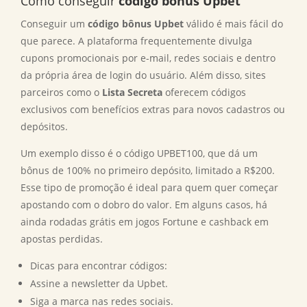
Como conseguir
código bônus Upbet
Conseguir um
código bônus Upbet
válido é mais fácil do
que parece. A plataforma frequentemente divulga
cupons promocionais por e-mail, redes sociais e dentro
da própria área de login do usuário. Além disso, sites
parceiros como o
Lista Secreta
oferecem códigos
exclusivos com benefícios extras para novos cadastros ou
depósitos.
Um exemplo disso é o código UPBET100, que dá um
bônus de 100% no primeiro depósito, limitado a R$200.
Esse tipo de promoção é ideal para quem quer começar
apostando com o dobro do valor. Em alguns casos, há
ainda rodadas grátis em jogos Fortune e cashback em
apostas perdidas.
Dicas para encontrar códigos:
Assine a newsletter da Upbet.
Siga a marca nas redes sociais.