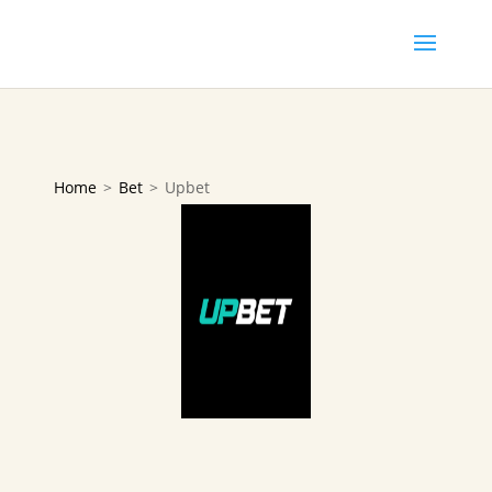
Home
>
Bet
>
Upbet