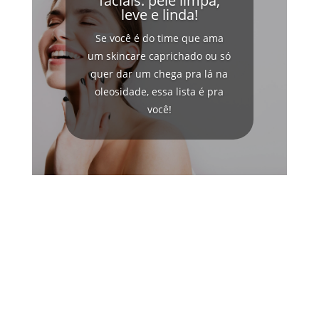
faciais: pele limpa,
leve e linda!
Se você é do time que ama
um skincare caprichado ou só
quer dar um chega pra lá na
oleosidade, essa lista é pra
você!