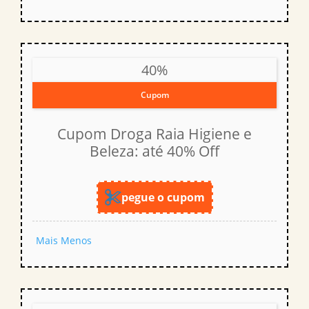
40%
Cupom
Cupom Droga Raia Higiene e
Beleza: até 40% Off
pegue o cupom
Mais
Menos