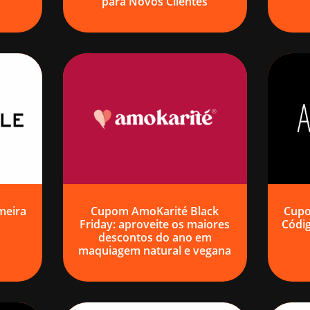
para Novos Clientes
meira
Cupom AmoKarité Black
Cupo
Friday: aproveite os maiores
Códig
descontos do ano em
maquiagem natural e vegana