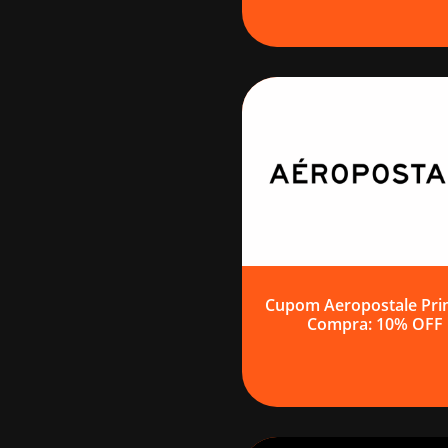
Cupom Aeropostale Pri
Compra: 10% OFF