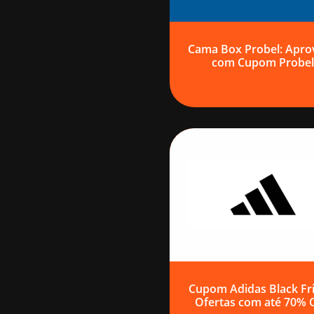
Cama Box Probel: Apro
com Cupom Probe
Cupom Adidas Black Fr
Ofertas com até 70% 