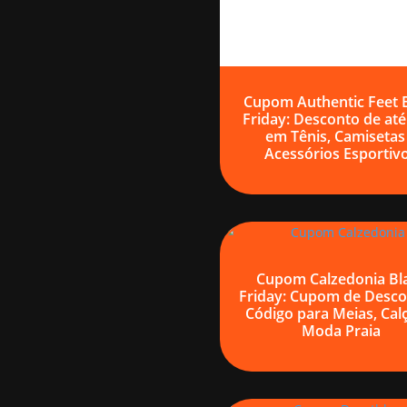
Cupom Authentic Feet 
Friday: Desconto de at
em Tênis, Camisetas
Acessórios Esportiv
Cupom Calzedonia Bl
Friday: Cupom de Desco
Código para Meias, Cal
Moda Praia