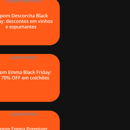
pom Descorcha Black
ay: descontos em vinhos
e espumantes
om Emma Black Friday:
é 70% OFF em colchões
pom Emma Premium: