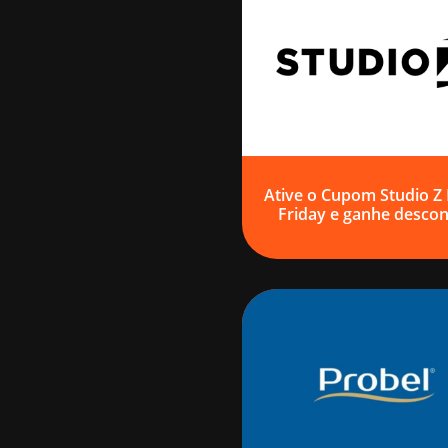
Ative o Cupom Studio Z 
Friday e ganhe desco