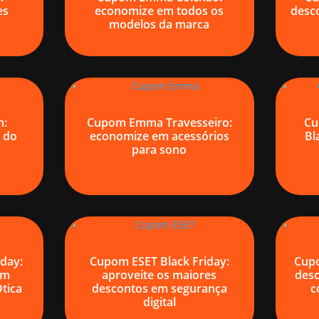
es
economize em todos os
desc
modelos da marca
n:
Cupom Emma Travesseiro:
Cu
 do
economize em acessórios
Bl
para sono
day:
Cupom ESET Black Friday:
Cupo
om
aproveite os maiores
desc
tica
descontos em segurança
c
digital