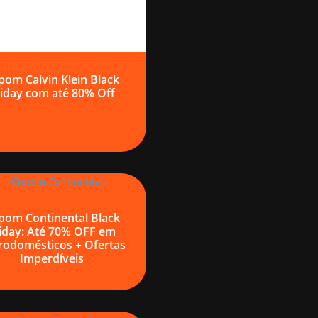
pom Calvin Klein Black
iday com até 80% Off
pom Continental Black
iday: Até 70% OFF em
trodomésticos + Ofertas
Imperdíveis