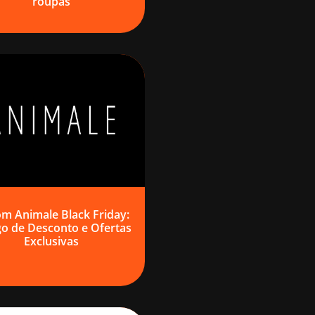
roupas
m Animale Black Friday:
o de Desconto e Ofertas
Exclusivas