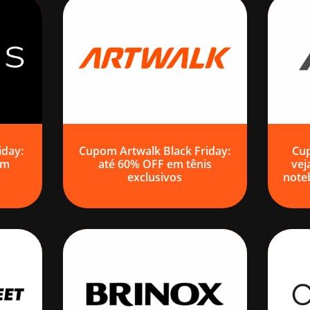
iday:
Cupom Artwalk Black Friday:
Cup
em
até 60% OFF em tênis
vej
s
exclusivos
note