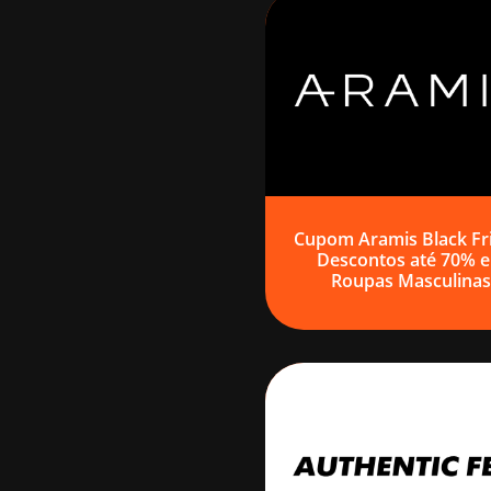
Cupom Aramis Black Fr
Descontos até 70% 
Roupas Masculina