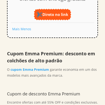
Direto no link
Mais
Menos
Cupom Emma Premium: desconto em
colchões de alto padrão
O
cupom Emma Premium
garante economia em um dos
modelos mais avançados da marca.
Cupom de desconto Emma Premium
Encontre ofertas com até 55% OFF e condições exclusivas.