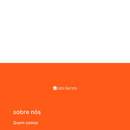
sobre nós
Quem somos