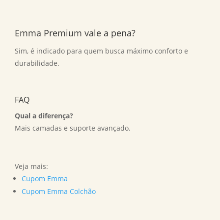
Emma Premium vale a pena?
Sim, é indicado para quem busca máximo conforto e
durabilidade.
FAQ
Qual a diferença?
Mais camadas e suporte avançado.
Veja mais:
Cupom Emma
Cupom Emma Colchão