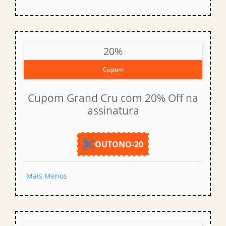
20%
Cupom
Cupom Grand Cru com 20% Off na
assinatura
OUTONO-20
Mais
Menos