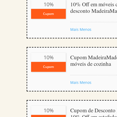
10% Off em móveis d
10%
desconto MadeiraMa
Cupom
Mais
Menos
Cupom MadeiraMade
10%
móveis de cozinha
Cupom
Mais
Menos
Cupom de Desconto 
10%
10% Off em estofado