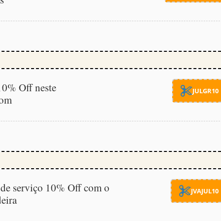
10% Off neste
JULGR10
pom
a de serviço 10% Off com o
JVAJUL10
eira