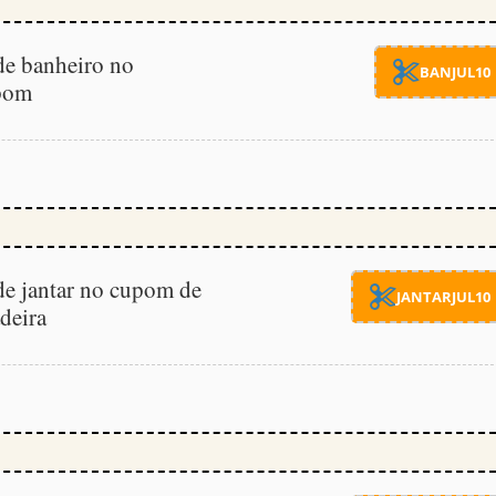
e banheiro no
BANJUL10
pom
e jantar no cupom de
JANTARJUL10
deira