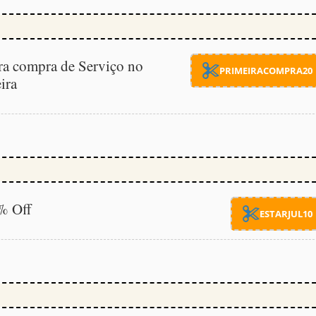
a compra de Serviço no
PRIMEIRACOMPRA20
ira
0% Off
ESTARJUL10