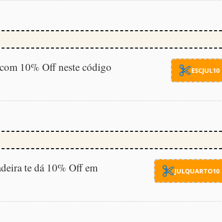
o com 10% Off neste código
ESCJUL10
eira te dá 10% Off em
JULQUARTO10