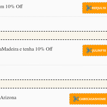
com 10% Off
REFJUL10
aMadeira e tenha 10% Off
JULINF10
Arizona
CABECASA5HOME