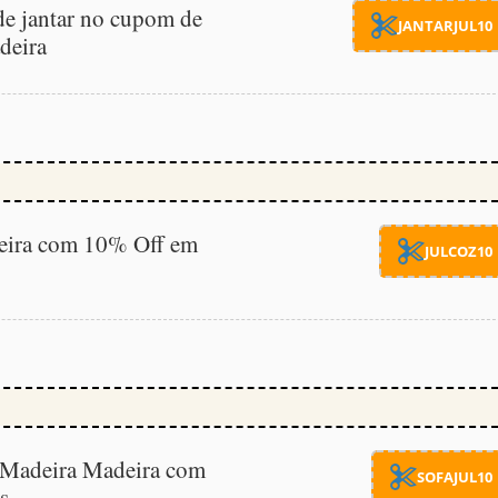
e jantar no cupom de
JANTARJUL10
deira
ira com 10% Off em
JULCOZ10
Madeira Madeira com
SOFAJUL10
s