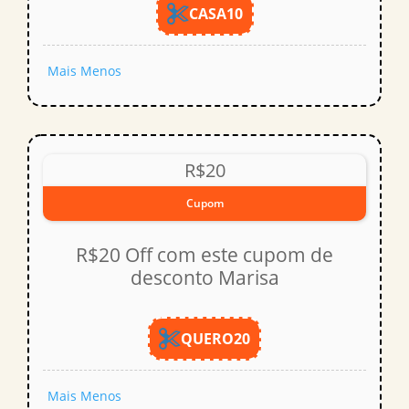
CASA10
Mais
Menos
R$20
Cupom
R$20 Off com este cupom de
desconto Marisa
QUERO20
Mais
Menos