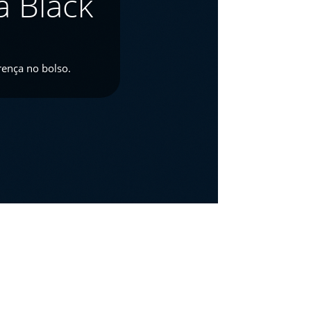
 Black
rença no bolso.