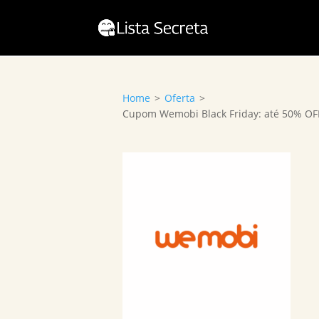
Home
>
Oferta
>
Cupom Wemobi Black Friday: até 50% O