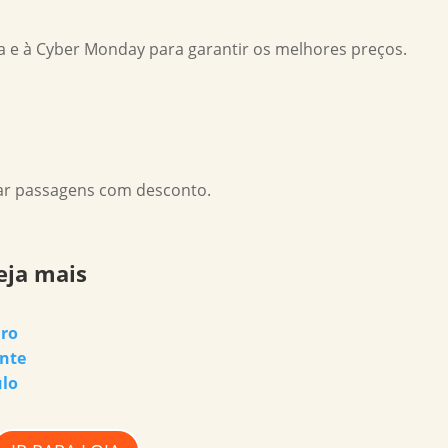
ta e à Cyber Monday para garantir os melhores preços.
ar passagens com desconto.
eja mais
iro
nte
ulo