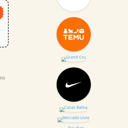
o
ens