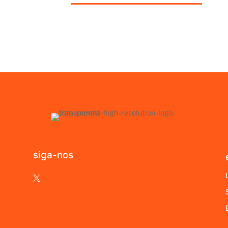
siga-nos
