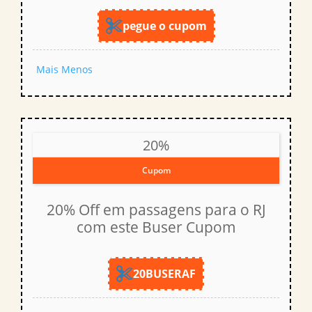
pegue o cupom
Mais
Menos
20%
Cupom
20% Off em passagens para o RJ
com este Buser Cupom
20BUSERAF