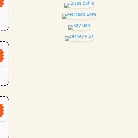
5
o
o