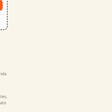
o
inda
tes,
tato