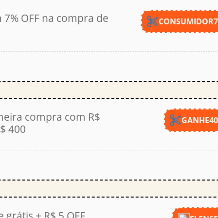
 7% OFF na compra de
CONSUMIDOR
meira compra com R$
GANHE4
R$ 400
 grátis + R$ 5 OFF