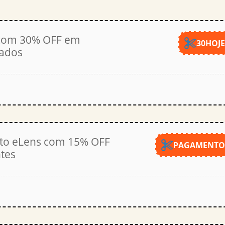
com 30% OFF em
30HOJ
nados
to eLens com 15% OFF
PAGAMENT
tes