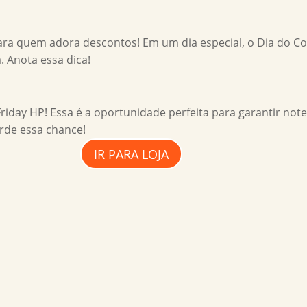
ara quem adora descontos! Em um dia especial, o Dia do C
 Anota essa dica!
Friday HP! Essa é a oportunidade perfeita para garantir not
rde essa chance!
IR PARA LOJA