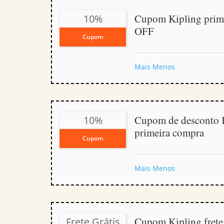
Cupom Kipling prim
10%
OFF
Cupom
Mais
Menos
Cupom de desconto 
10%
primeira compra
Cupom
Mais
Menos
Cupom Kipling frete 
Frete Grátis