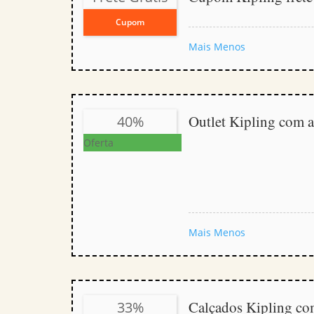
Cupom
Mais
Menos
Outlet Kipling com
40%
Oferta
Mais
Menos
Calçados Kipling c
33%