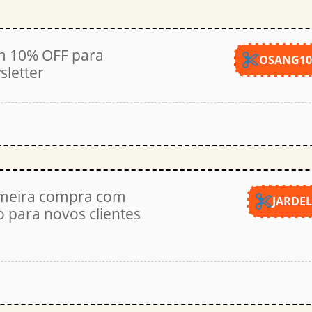
 10% OFF para
OSANG1
sletter
meira compra com
JARDE
o para novos clientes