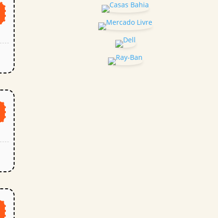
S
o
o