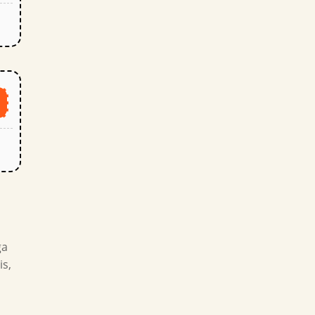
o
ga
is,