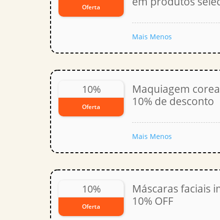
em produtos sele
Oferta
Mais
Menos
Maquiagem corea
10%
10% de desconto
Oferta
Mais
Menos
Máscaras faciais 
10%
10% OFF
Oferta