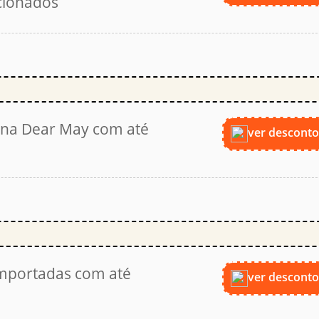
cionados
na Dear May com até
ver descont
importadas com até
ver descont