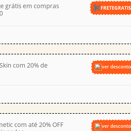
e grátis em compras
FRETEGRATI
0
 Skin com 20% de
ver descont
metic com até 20% OFF
ver descont