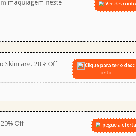
 em maquiagem neste
Ver descont
 Skincare: 20% Off
Clique para ter o desc
onto
20% Off
pegue a ofert