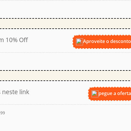
om 10% Off
Aproveite o descont
 neste link
pegue a ofert
699