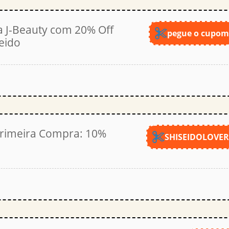
a J-Beauty com 20% Off
pegue o cupo
eido
rimeira Compra: 10%
SHISEIDOLOVE