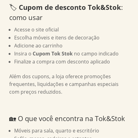
🏷️
Cupom de desconto Tok&Stok
:
como usar
Acesse o site oficial
Escolha móveis e itens de decoração
Adicione ao carrinho
Insira o
Cupom Tok Stok
no campo indicado
Finalize a compra com desconto aplicado
Além dos cupons, a loja oferece promoções
frequentes, liquidações e campanhas especiais
com preços reduzidos.
🏡 O que você encontra na Tok&Stok
Móveis para sala, quarto e escritório