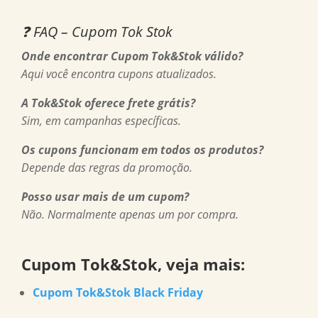
❓ FAQ – Cupom Tok Stok
Onde encontrar Cupom Tok&Stok válido?
Aqui você encontra cupons atualizados.
A Tok&Stok oferece frete grátis?
Sim, em campanhas específicas.
Os cupons funcionam em todos os produtos?
Depende das regras da promoção.
Posso usar mais de um cupom?
Não. Normalmente apenas um por compra.
Cupom Tok&Stok, veja mais:
Cupom Tok&Stok Black Friday