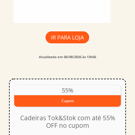
IR PARA LOJA
Atualizado em 06/08/2026 às 13h56
55%
Cupom
Cadeiras Tok&Stok com até 55%
OFF no cupom