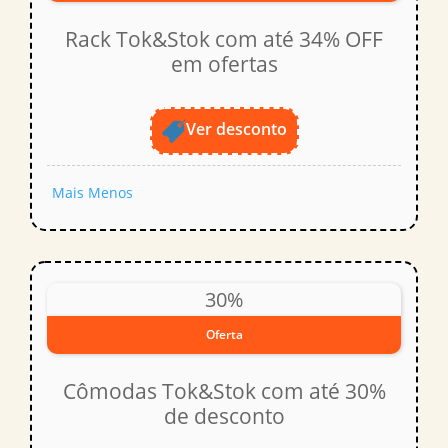
Rack Tok&Stok com até 34% OFF
em ofertas
Ver desconto
Mais
Menos
30%
Oferta
Cômodas Tok&Stok com até 30%
de desconto