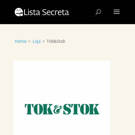
Home
>
Loja
>
Tok&Stok