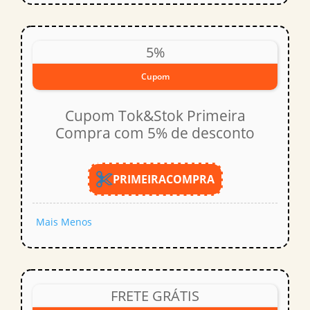
5%
Cupom
Cupom Tok&Stok Primeira
Compra com 5% de desconto
PRIMEIRACOMPRA
Mais
Menos
FRETE GRÁTIS