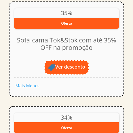
35%
Oferta
Sofá-cama Tok&Stok com até 35%
OFF na promoção
Ver desconto
Mais
Menos
34%
Oferta