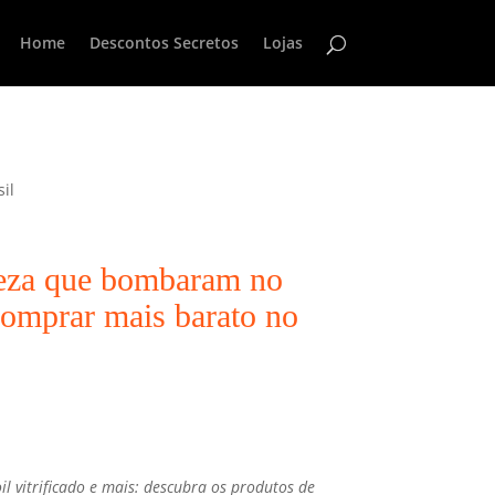
Home
Descontos Secretos
Lojas
il
leza que bombaram no
omprar mais barato no
oil vitrificado e mais: descubra os produtos de