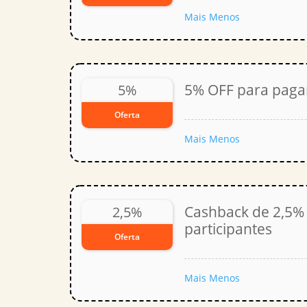
Mais
Menos
5% OFF para paga
5%
Oferta
Mais
Menos
Cashback de 2,5
2,5%
participantes
Oferta
Mais
Menos