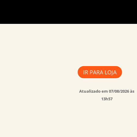
IR PARA LOJA
Atualizado em 07/08/2026 às
13h57