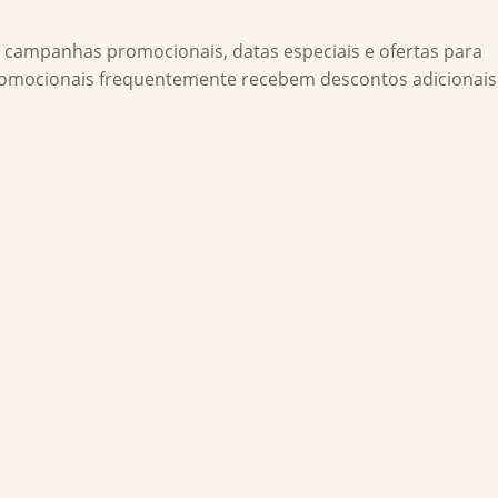
ampanhas promocionais, datas especiais e ofertas para
romocionais frequentemente recebem descontos adicionais