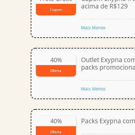
acima de R$129
Cupom
Mais
Menos
Outlet Exypna co
40%
packs promociona
Oferta
Mais
Menos
Packs Exypna com
40%
Oferta