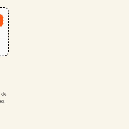
o
 de
es,