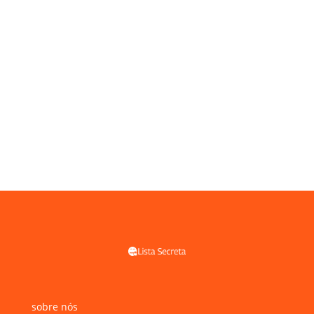
sobre nós