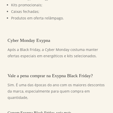
Kits promocionais;
Caixas fechadas;
Produtos em oferta relâmpago.
Cyber Monday Exypna
Após a Black Friday, a Cyber Monday costuma manter
ofertas especiais em energéticos e kits selecionados.
Vale a pena comprar na Exypna Black Friday?
Sim. É uma das épocas do ano com os maiores descontos
da marca, especialmente para quem compra em
quantidade,
Cupom Exypna Black Friday, veja mais