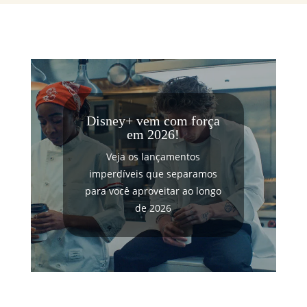
Disney+ vem com força
em 2026!
Veja os lançamentos
imperdíveis que separamos
para você aproveitar ao longo
de 2026