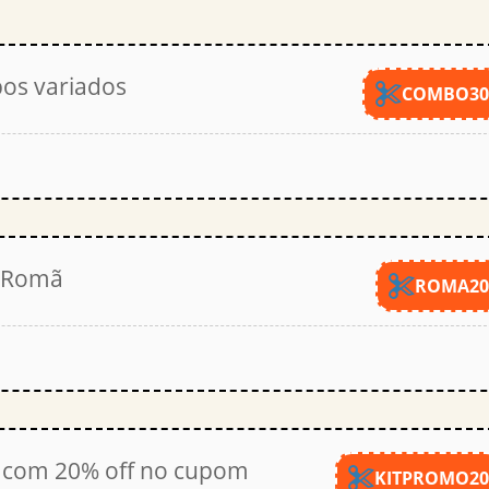
os variados
COMBO3
a Romã
ROMA2
s com 20% off no cupom
KITPROMO2