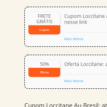
FRETE
Cupom Loccitane a
GRÁTIS
nesse link
Cupom
Mais
Menos
50%
Oferta Loccitane: 
Oferta
Mais
Menos
Cupom Loccitane Au Bresil: a