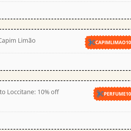
 Capim Limão
CAPIMLIMAO1
o Loccitane: 10% off
PERFUME1