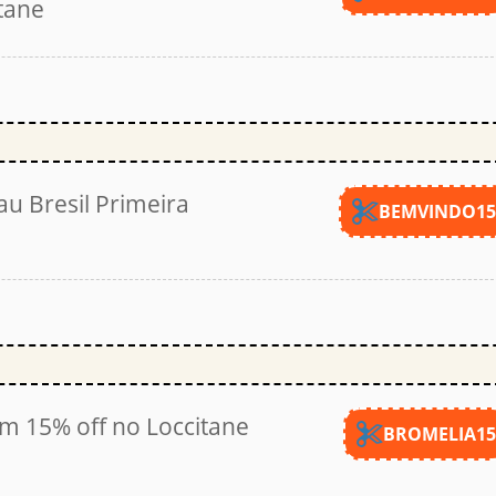
tane
u Bresil Primeira
BEMVINDO1
m 15% off no Loccitane
BROMELIA1