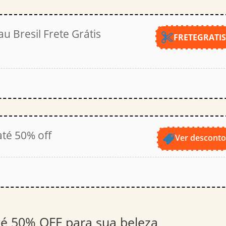
u Bresil Frete Grátis
FRETEGRATI
até 50% off
Ver descont
té 50% OFF para sua beleza