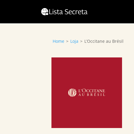
Home
>
Loja
>
L’Occitane au Brésil