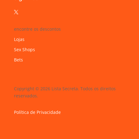

encontre os descontos
Lojas
Sex Shops
Bets
Copyright © 2026 Lista Secreta. Todos os direitos
reservados.
Política de Privacidade