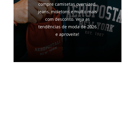
compre camisetas oversized,
jeans, moletons e muito mais
com desconto. Veja as
tendências de moda de 2026
e aproveite!