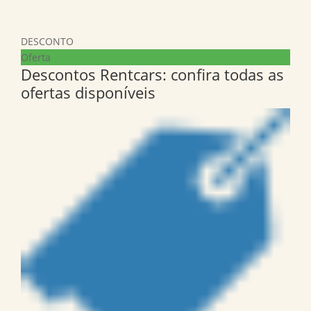
DESCONTO
Oferta
Descontos Rentcars: confira todas as
ofertas disponíveis