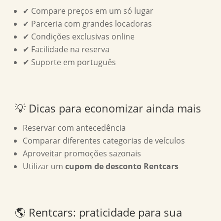
✔ Compare preços em um só lugar
✔ Parceria com grandes locadoras
✔ Condições exclusivas online
✔ Facilidade na reserva
✔ Suporte em português
💡 Dicas para economizar ainda mais
Reservar com antecedência
Comparar diferentes categorias de veículos
Aproveitar promoções sazonais
Utilizar um
cupom de desconto Rentcars
🌎 Rentcars: praticidade para sua