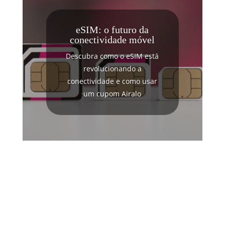
eSIM: o futuro da
conectividade móvel
Descubra como o eSIM está
revolucionando a
conectividade e como usar
um cupom Airalo