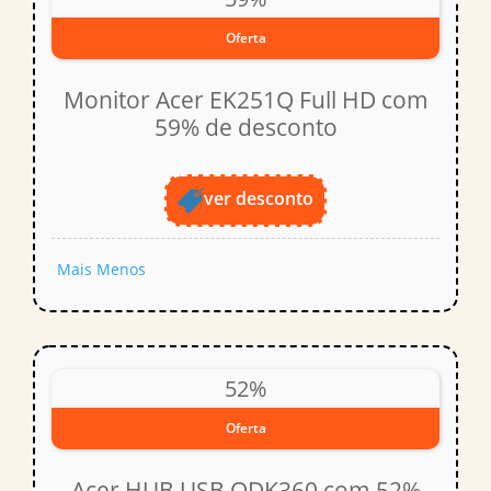
Oferta
Monitor Acer EK251Q Full HD com
59% de desconto
ver desconto
Mais
Menos
52%
Oferta
Acer HUB USB ODK360 com 52%