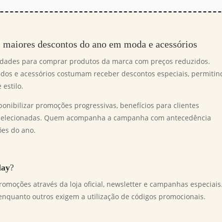
os maiores descontos do ano em moda e acessórios
dades para comprar produtos da marca com preços reduzidos.
çados e acessórios costumam receber descontos especiais, permitin
estilo.
ponibilizar promoções progressivas, benefícios para clientes
s selecionadas. Quem acompanha a campanha com antecedência
es do ano.
day
?
romoções através da loja oficial, newsletter e campanhas especiais
nquanto outros exigem a utilização de códigos promocionais.