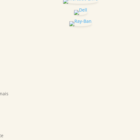
nais
te