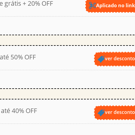
 grátis + 20% OFF
Aplicado no lin
 até 50% OFF
ver descont
 até 40% OFF
ver descont