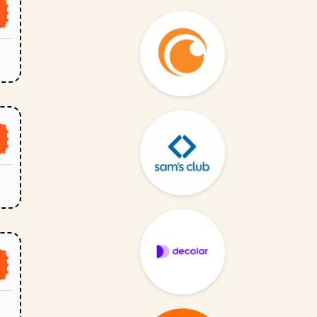
k
o
o