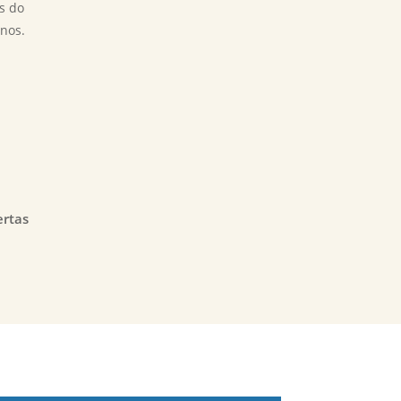
s do
nos.
ertas