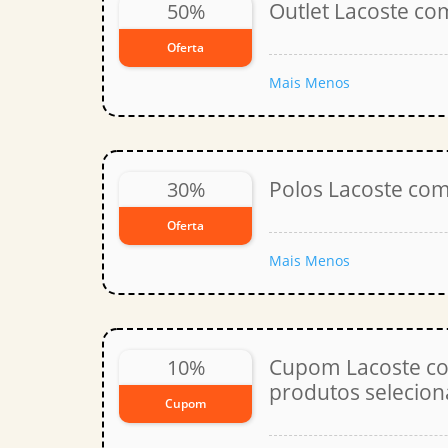
Outlet Lacoste co
50%
Oferta
Mais
Menos
Polos Lacoste co
30%
Oferta
Mais
Menos
Cupom Lacoste c
10%
produtos selecio
Cupom